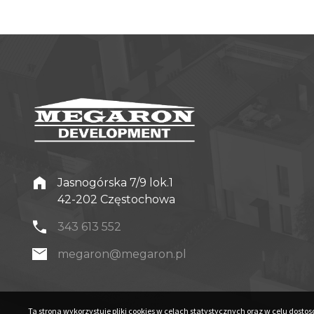
Jasnogórska 7/9 lok.1
42-202 Częstochowa
343 613 552
megaron@megaron.pl
Ta strona wykorzystuje pliki cookies w celach statystycznych oraz w celu do