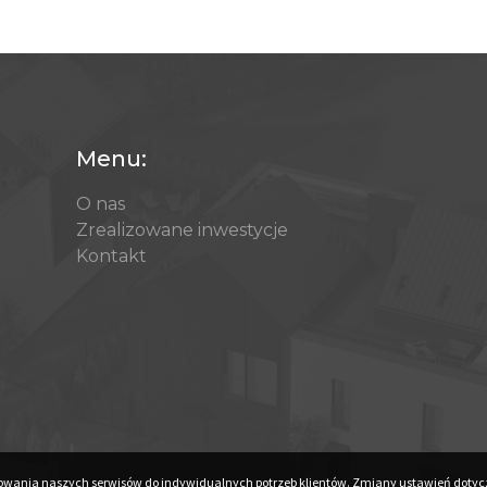
Menu:
O nas
Zrealizowane inwestycje
Kontakt
stosowania naszych serwisów do indywidualnych potrzeb klientów. Zmiany ustawień doty