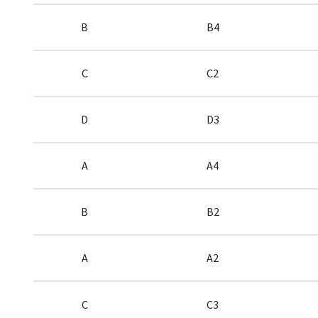
B
B4
C
C2
D
D3
A
A4
B
B2
A
A2
C
C3