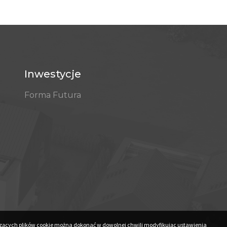
Inwestycje
Forma Futura
czących plików cookie można dokonać w dowolnej chwili modyfikując ustawienia