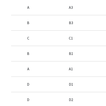
rzut mieszkania
A
A3
karta lokalu
wizualizacja
B
B3
DRUKUJ
C
C1
B
B1
A
A1
D
D1
D
D2