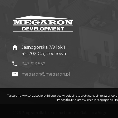
Jasnogórska 7/9 lok.1
42-202 Częstochowa
343 613 552
megaron@megaron.pl
Ta strona wykorzystuje pliki cookies w celach statystycznych oraz w c
modyfikując ustawienia przeglądarki. K
2026
Program dla biur nieruchomości
Galactica Virgo