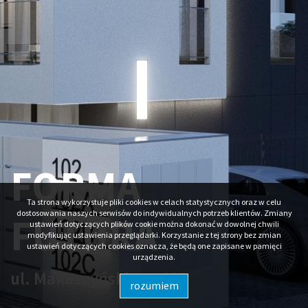
FORMA
Ta strona wykorzystuje pliki cookies w celach statystycznych oraz w celu
dostosowania naszych serwisów do indywidualnych potrzeb klientów. Zmiany
FUTURA
ustawień dotyczących plików cookie można dokonać w dowolnej chwili
modyfikując ustawienia przeglądarki. Korzystanie z tej strony bez zmian
ustawień dotyczących cookies oznacza, że będą one zapisane w pamięci
urządzenia.
ul. Makuszyńskiego 102
rozumiem